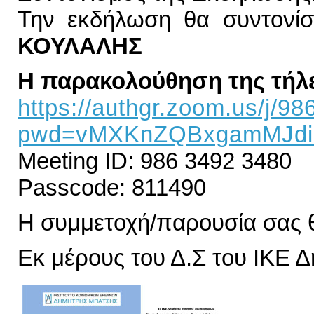
Την εκδήλωση θα συντονί
ΚΟΥΛΑΛΗΣ
Η παρακολούθηση της τήλε
https://authgr.zoom.us/j/9
pwd=vMXKnZQBxgamMJdii
Meeting ID: 986 3492 3480
Passcode: 811490
Η συμμετοχή/παρουσία σας θα
Εκ μέρους του Δ.Σ του ΙΚΕ